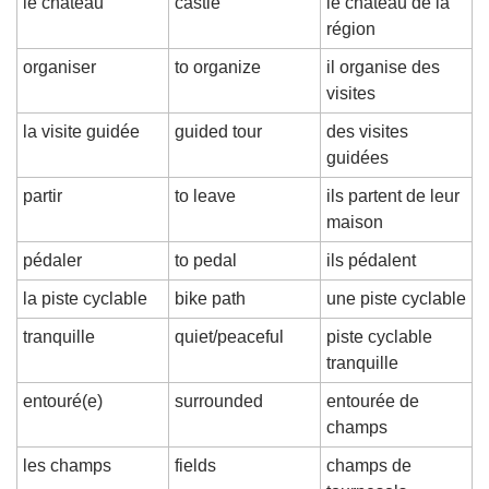
le château
castle
le château de la 
région
organiser
to organize
il organise des 
visites
la visite guidée
guided tour
des visites 
guidées
partir
to leave
ils partent de leur 
maison
pédaler
to pedal
ils pédalent
la piste cyclable
bike path
une piste cyclable
tranquille
quiet/peaceful
piste cyclable 
tranquille
entouré(e)
surrounded
entourée de 
champs
les champs
fields
champs de 