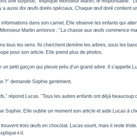
ns une surprise," explique Monsieur Martin, le responsable. "L
 y a aussi dix œufs dorés spéciaux. Chaque œuf doré contient un
 informations dans son carnet. Elle observe les enfants qui atte
, Monsieur Martin annonce : "La chasse aux œufs commence mai
s tous les sens. Ils cherchent derrière les arbres, sous les bancs
oupe pour son article. Elle prend plus de photos.
un petit garçon qui pleure près d'un grand arbre. Il s'appelle Luc
pas ?" demande Sophie gentiment.
fs," répond Lucas. "Tous les autres enfants ont déjà beaucoup 
ose Sophie. Elle oublie un moment son article et aide Lucas à ch
s trouvent trois œufs en chocolat. Lucas sourit, mais il reste triste
plique-t-il.