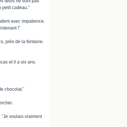
es œufs ne sont pas 
 petit cadeau."
ndent avec impatience. 
ntenant !"
, près de la fontaine. 
as et il a six ans.
de chocolat."
ercher.
. "Je voulais vraiment 