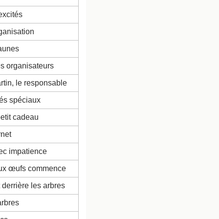
excités
rganisation
jaunes
es organisateurs
tin, le responsable
rés spéciaux
petit cadeau
rnet
ec impatience
aux œufs commence
 derrière les arbres
arbres