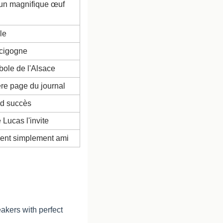
un magnifique œuf 
le
 cigogne
bole de l'Alsace
ère page du journal
nd succès
Lucas l'invite
ient simplement ami
akers with perfect 