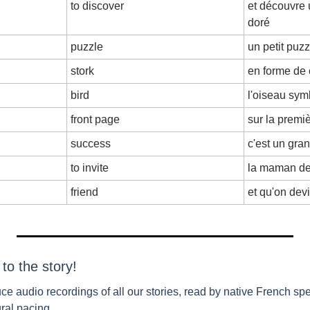
to discover
et découvre 
doré
puzzle
un petit puzz
stork
en forme de
bird
l'oiseau sym
front page
sur la premi
success
c'est un gra
to invite
la maman de 
friend
et qu'on dev
 to the story!
duce audio recordings of all our stories, read by native French spe
ral pacing. 