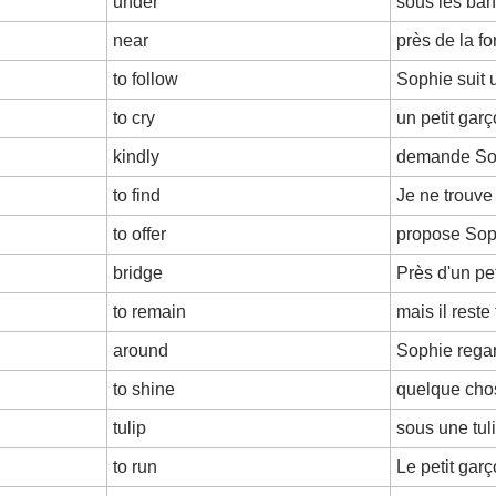
under
sous les ba
near
près de la fo
to follow
Sophie suit 
to cry
un petit garç
kindly
demande Sop
to find
Je ne trouve
to offer
propose Sop
bridge
Près d'un pet
to remain
mais il reste 
around
Sophie regar
to shine
quelque chos
tulip
sous une tul
to run
Le petit garç