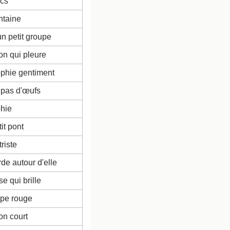
ncs
ntaine
un petit groupe
on qui pleure
hie gentiment
 pas d'œufs
hie
it pont
triste
de autour d'elle
e qui brille
ipe rouge
on court