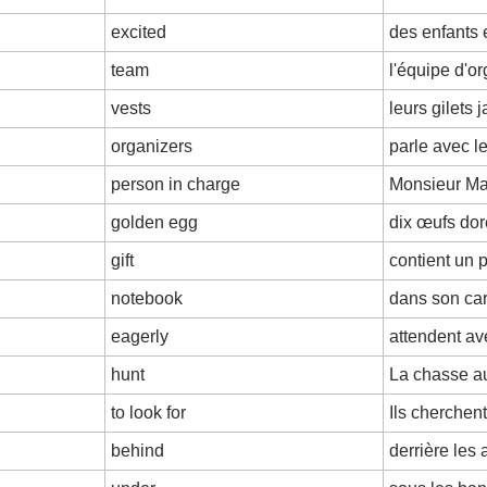
excited
des enfants 
team
l'équipe d'o
vests
leurs gilets 
organizers
parle avec l
person in charge
Monsieur Mar
golden egg
dix œufs do
gift
contient un 
notebook
dans son ca
eagerly
attendent av
hunt
La chasse 
to look for
Ils cherchent
behind
derrière les 