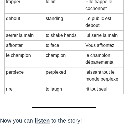
frapper
to hit
Elle frappe le 
cochonnet
debout
standing
Le public est 
debout
serrer la main
to shake hands
lui serre la main
affronter
to face
Vous affrontez
le champion
champion
le champion 
départemental
perplexe
perplexed
laissant tout le 
monde perplexe
rire
to laugh
rit tout seul
Now you can 
listen
 to the story!