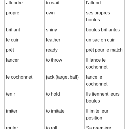
attendre
to wait
l'attend
propre
own
ses propres 
boules
brillant
shiny
boules brillantes
le cuir
leather
un sac en cuir
prêt
ready
prêt pour le match
lancer
to throw
Il lance le 
cochonnet
le cochonnet
jack (target ball)
lance le 
cochonnet
tenir
to hold
Ils tiennent leurs 
boules
imiter
to imitate
Il imite leur 
position
rouler
to roll
Sa première 