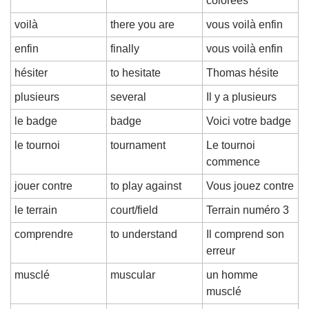
colorées
voilà
there you are
vous voilà enfin
enfin
finally
vous voilà enfin
hésiter
to hesitate
Thomas hésite
plusieurs
several
Il y a plusieurs
le badge
badge
Voici votre badge
le tournoi
tournament
Le tournoi 
commence
jouer contre
to play against
Vous jouez contre
le terrain
court/field
Terrain numéro 3
comprendre
to understand
Il comprend son 
erreur
musclé
muscular
un homme 
musclé