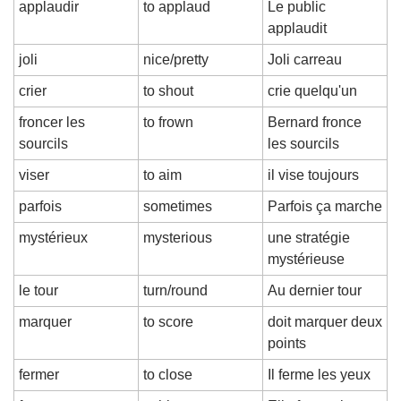
applaudir
to applaud
Le public 
applaudit
joli
nice/pretty
Joli carreau
crier
to shout
crie quelqu'un
froncer les 
to frown
Bernard fronce 
sourcils
les sourcils
viser
to aim
il vise toujours
parfois
sometimes
Parfois ça marche
mystérieux
mysterious
une stratégie 
mystérieuse
le tour
turn/round
Au dernier tour
marquer
to score
doit marquer deux 
points
fermer
to close
Il ferme les yeux