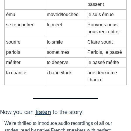
passent
ému
moved/touched
je suis émue
se rencontrer
to meet
Pouvons-nous 
nous rencontrer
sourire
to smile
Claire sourit
parfois
sometimes
Parfois, le passé
mériter
to deserve
le passé mérite
la chance
chance/luck
une deuxième 
chance
Now you can 
listen
 to the story!
We're thrilled to introduce audio recordings of all our 
stories, read by native French speakers with perfect 