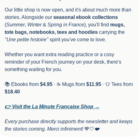
Our little shop is now open, and it's about much more than 
stories. Alongside our 
seasonal ebook collections
(
Summer
, 
Winter
 & 
Spring in France
), you'll find 
mugs, 
tote bags, notebooks, tees and hoodies
 carrying the 
"Une petite histoire"
 spirit you've come to love.
Whether you want extra reading practice or a cosy 
reminder of your French journey on your desk, there's 
something waiting for you.
📚 Ebooks from 
$4.95
 · ☕ Mugs from 
$11.95
 · 
👕
 Tees from 
$18.40
👉 Visit the La Minute Française Shop →
Every purchase directly supports the newsletter and keeps 
the stories coming. Merci infiniment! 
💙
🤍
❤️