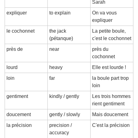
Sarah
expliquer
to explain
On va vous 
expliquer
le cochonnet
the jack 
La petite boule, 
(pétanque)
c'est le cochonnet
près de
near
près du 
cochonnet
lourd
heavy
Elle est lourde !
loin
far
la boule part trop 
loin
gentiment
kindly / gently
Les trois hommes 
rient gentiment
doucement
gently / slowly
Mais doucement
la précision
precision / 
C'est la précision
accuracy