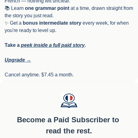
French — nothing left unclear.
📚 Learn 
one grammar point
 at a time, drawn straight from 
the story you just read.
✨
 Get a 
bonus intermediate story
 every week, for when 
you're ready to level up.
Take a 
peek inside a full paid story
.
Upgrade →
Cancel anytime. $7.45 a month.
Become a Paid Subscriber to 
read the rest.