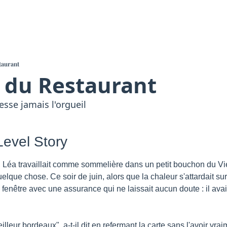
taurant
e du Restaurant
esse jamais l'orgueil
Level Story
 Léa travaillait comme sommelière dans un petit bouchon du Vi
elque chose. Ce soir de juin, alors que la chaleur s'attardait sur 
a fenêtre avec une assurance qui ne laissait aucun doute : il avait
lleur bordeaux", a-t-il dit en refermant la carte sans l'avoir vrai