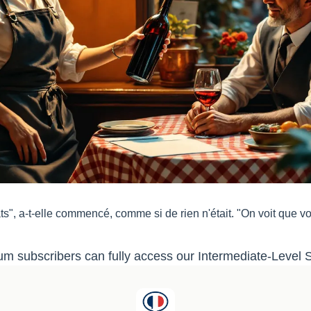
ts", a-t-elle commencé, comme si de rien n'était. "On voit que v
m subscribers can fully access our Intermediate-Level S