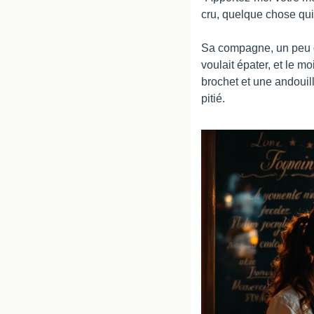
cru, quelque chose qu
Sa compagne, un peu gê
voulait épater, et le m
brochet et une andouil
pitié.