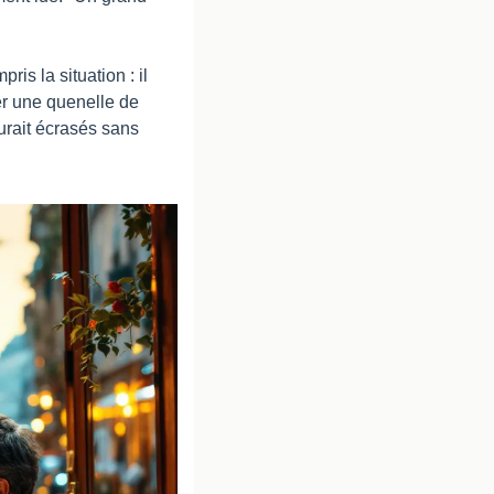
s la situation : il 
er une quenelle de 
rait écrasés sans 