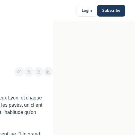
Login
Subscribe
eux Lyon, et chaque 
les pavés, un client 
 l'habitude qu'on 
ment lue. "Un grand 