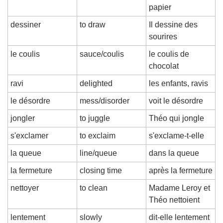
papier
dessiner
to draw
Il dessine des 
sourires
le coulis
sauce/coulis
le coulis de 
chocolat
ravi
delighted
les enfants, ravis
le désordre
mess/disorder
voit le désordre
jongler
to juggle
Théo qui jongle
s'exclamer
to exclaim
s'exclame-t-elle
la queue
line/queue
dans la queue
la fermeture
closing time
après la fermeture
nettoyer
to clean
Madame Leroy et 
Théo nettoient
lentement
slowly
dit-elle lentement