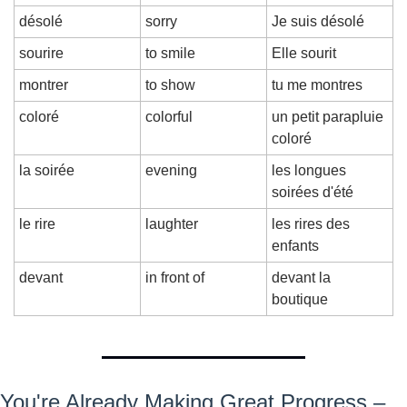
désolé
sorry
Je suis désolé
sourire
to smile
Elle sourit
montrer
to show
tu me montres
coloré
colorful
un petit parapluie 
coloré
la soirée
evening
les longues 
soirées d'été
le rire
laughter
les rires des 
enfants
devant
in front of
devant la 
boutique
You're Already Making Great Progress – 