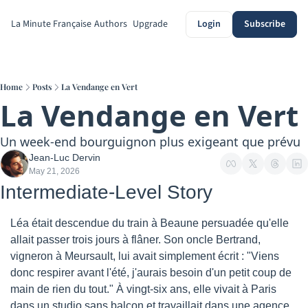
La Minute Française
Authors
Upgrade
Login
Subscribe
Home
Posts
La Vendange en Vert
La Vendange en Vert
Un week-end bourguignon plus exigeant que prévu
Jean-Luc Dervin
May 21, 2026
Intermediate-Level Story
Léa était descendue du train à Beaune persuadée qu'elle 
allait passer trois jours à flâner. Son oncle Bertrand, 
vigneron à Meursault, lui avait simplement écrit : "Viens 
donc respirer avant l'été, j'aurais besoin d'un petit coup de 
main de rien du tout." À vingt-six ans, elle vivait à Paris 
dans un studio sans balcon et travaillait dans une agence 