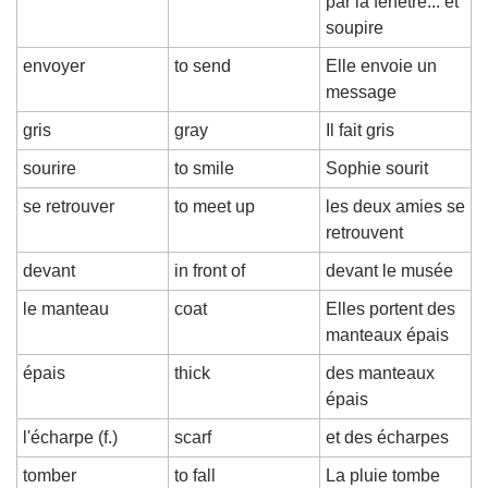
par la fenêtre... et 
soupire
envoyer
to send
Elle envoie un 
message
gris
gray
Il fait gris
sourire
to smile
Sophie sourit
se retrouver
to meet up
les deux amies se 
retrouvent
devant
in front of
devant le musée
le manteau
coat
Elles portent des 
manteaux épais
épais
thick
des manteaux 
épais
l'écharpe (f.)
scarf
et des écharpes
tomber
to fall
La pluie tombe 