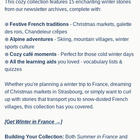
This cozy collection features 15 enchanting winter stories 
from our newsletter archives, complete with:
❄️ 
Festive French traditions
 - Christmas markets, galette 
des rois, Chandeleur crêpes
❄️ 
Alpine adventures
 - Skiing, mountain villages, winter 
sports culture
❄️ 
Cozy café moments
 - Perfect for those cold winter days
❄️ 
All the learning aids
 you loved - vocabulary lists & 
quizzes
Whether you're planning a winter trip to France, dreaming 
of Christmas markets in Strasbourg, or simply want to curl 
up with stories that transport you to snow-dusted French 
villages, this collection has you covered.
[Get Winter in France →]
Building Your Collection:
 Both 
Summer in France
 and 