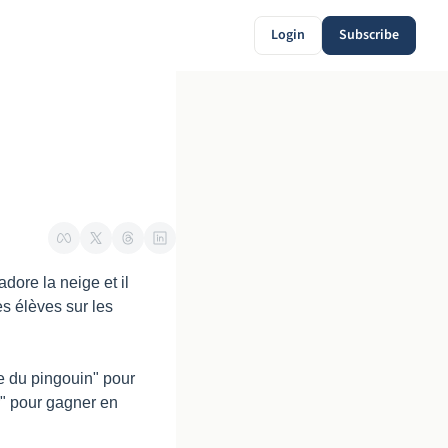
Login
Subscribe
dore la neige et il 
 élèves sur les 
e du pingouin" pour 
r" pour gagner en 