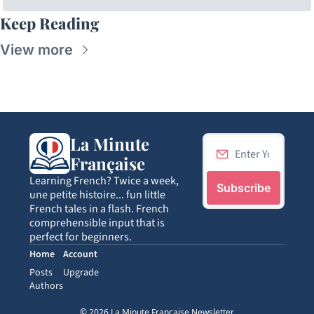
Keep Reading
View more
La Minute 
Française
Learning French? Twice a week, 
Subscribe
une petite histoire... fun little 
French tales in a flash. French 
comprehensible input that is 
perfect for beginners.
Home
Account
Posts
Upgrade
Authors
© 2026 La Minute Francaise Newsletter.