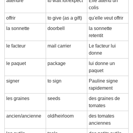
attendre
to wait for/expect
Elle attend un 
colis
offrir
to give (as a gift)
qu'elle veut offrir
la sonnette
doorbell
la sonnette 
retentit
le facteur
mail carrier
Le facteur lui 
donne
le paquet
package
lui donne un 
paquet
signer
to sign
Pauline signe 
rapidement
les graines
seeds
des graines de 
tomates
ancien/ancienne
old/heirloom
des tomates 
anciennes