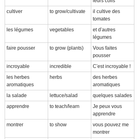
leurs colis
cultiver
to grow/cultivate
il cultive des 
tomates
les légumes
vegetables
et d'autres 
légumes
faire pousser
to grow (plants)
Vous faites 
pousser
incroyable
incredible
C'est incroyable !
les herbes 
herbs
des herbes 
aromatiques
aromatiques
la salade
lettuce/salad
quelques salades
apprendre
to teach/learn
Je peux vous 
apprendre
montrer
to show
vous pouvez me 
montrer