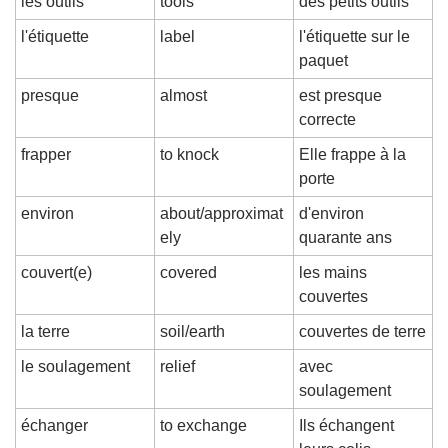
les outils
tools
des petits outils
l'étiquette
label
l'étiquette sur le 
paquet
presque
almost
est presque 
correcte
frapper
to knock
Elle frappe à la 
porte
environ
about/approximat
d'environ 
ely
quarante ans
couvert(e)
covered
les mains 
couvertes
la terre
soil/earth
couvertes de terre
le soulagement
relief
avec 
soulagement
échanger
to exchange
Ils échangent 