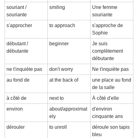
souriant / 
smiling
Une femme 
souriante
souriante
s'approcher
to approach
s'approche de 
Sophie
débutant / 
beginner
Je suis 
débutante
complètement 
débutante
ne t'inquiète pas
don't worry
Ne t'inquiète pas
au fond de
at the back of
une place au fond 
de la salle
à côté de
next to
À côté d'elle
environ
about/approximat
d'environ 
ely
cinquante ans
dérouler
to unroll
déroule son tapis 
bleu