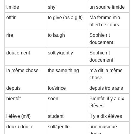
timide
shy
un sourire timide
offrir
to give (as a gift)
Ma femme m'a 
offert ce cours
rire
to laugh
Sophie rit 
doucement
doucement
softly/gently
Sophie rit 
doucement
la même chose
the same thing
m'a dit la même 
chose
depuis
for/since
depuis trois ans
bientôt
soon
Bientôt, il y a dix 
élèves
l'élève (m/f)
student
il y a dix élèves
doux / douce
soft/gentle
une musique 
douce