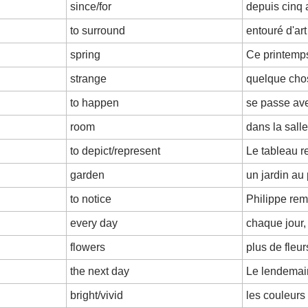
since/for
depuis cinq 
to surround
entouré d'art
spring
Ce printemp
strange
quelque cho
to happen
se passe av
room
dans la sall
to depict/represent
Le tableau r
garden
un jardin au
to notice
Philippe re
every day
chaque jour,
flowers
plus de fleur
the next day
Le lendemai
bright/vivid
les couleurs