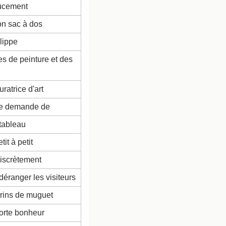
oucement
on sac à dos
lippe
es de peinture et des 
uratrice d'art
e demande de
 tableau
tit à petit
discrètement
déranger les visiteurs
brins de muguet
orte bonheur