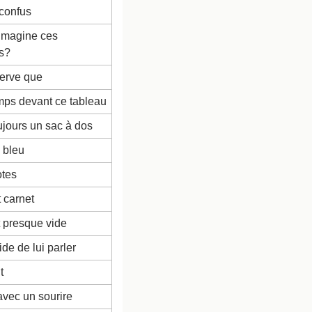
 confus
imagine ces 
s?
serve que
mps devant ce tableau
oujours un sac à dos
 bleu
otes
t carnet
 presque vide
de de lui parler
t
avec un sourire