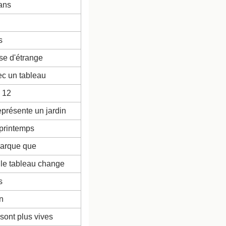
ans
s
se d'étrange
ec un tableau
e 12
eprésente un jardin
 printemps
marque que
 le tableau change
s
n
 sont plus vives