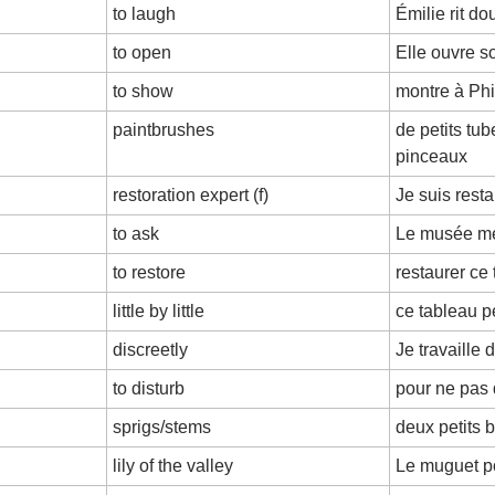
to laugh
Émilie rit d
to open
Elle ouvre s
to show
montre à Phi
paintbrushes
de petits tub
pinceaux
restoration expert (f)
Je suis resta
to ask
Le musée m
to restore
restaurer ce
little by little
ce tableau pe
discreetly
Je travaille 
to disturb
pour ne pas 
sprigs/stems
deux petits 
lily of the valley
Le muguet p