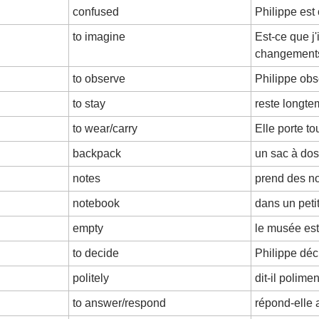
confused
Philippe est
to imagine
Est-ce que j'
changement
to observe
Philippe ob
to stay
reste longte
to wear/carry
Elle porte t
backpack
un sac à dos
notes
prend des n
notebook
dans un peti
empty
le musée est
to decide
Philippe déci
politely
dit-il polimen
to answer/respond
répond-elle 