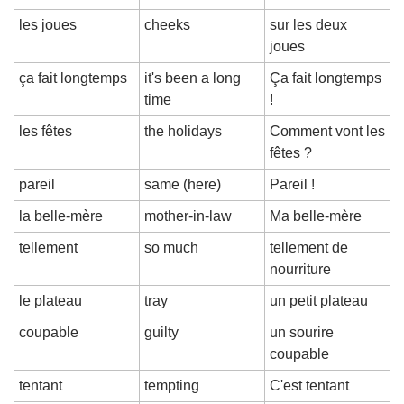
les joues
cheeks
sur les deux 
joues
ça fait longtemps
it's been a long 
Ça fait longtemps 
time
!
les fêtes
the holidays
Comment vont les 
fêtes ?
pareil
same (here)
Pareil !
la belle-mère
mother-in-law
Ma belle-mère
tellement
so much
tellement de 
nourriture
le plateau
tray
un petit plateau
coupable
guilty
un sourire 
coupable
tentant
tempting
C'est tentant