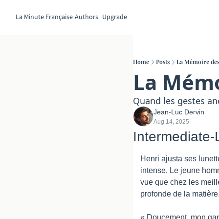
La Minute Française
Authors
Upgrade
Home
Posts
La Mémoire des
La Mémo
Quand les gestes an
Jean-Luc Dervin
Aug 14, 2025
Intermediate-
Henri ajusta ses lunett
intense. Le jeune homme
vue que chez les meill
profonde de la matière
« Doucement, mon garço