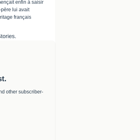
çait enfin à saisir 
ère lui avait 
itage français 
tories.
t.
nd other subscriber-