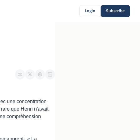
Login
Subscribe
avec une concentration 
rare que Henri n'avait 
 une compréhension 
n apprenti. « La 