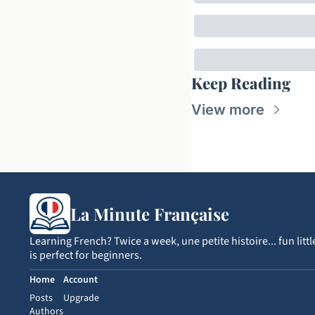
Keep Reading
View more
La Minute Française
Learning French? Twice a week, une petite histoire... fun litt
is perfect for beginners.
Home
Account
Posts
Upgrade
Authors