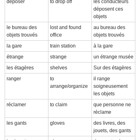
déposer
to drop off
les conducteurs 
déposent ces 
objets
le bureau des 
lost and found 
au bureau des 
objets trouvés
office
objets trouvés
la gare
train station
à la gare
étrange
strange
un étrange musée
les étagères
shelves
Sur des étagères
ranger
to 
il range 
arrange/organize
soigneusement 
les objets
réclamer
to claim
que personne ne 
réclame
les gants
gloves
des livres, des 
jouets, des gants