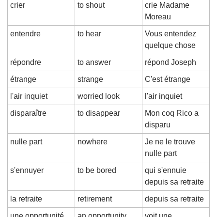
crier
to shout
crie Madame 
Moreau
entendre
to hear
Vous entendez 
quelque chose
répondre
to answer
répond Joseph
étrange
strange
C'est étrange
l'air inquiet
worried look
l'air inquiet
disparaître
to disappear
Mon coq Rico a 
disparu
nulle part
nowhere
Je ne le trouve 
nulle part
s'ennuyer
to be bored
qui s'ennuie 
depuis sa retraite
la retraite
retirement
depuis sa retraite
une opportunité
an opportunity
voit une 