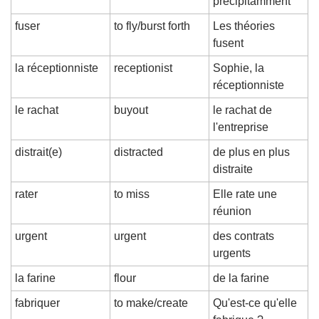
précipitamment
fuser
to fly/burst forth
Les théories 
fusent
la réceptionniste
receptionist
Sophie, la 
réceptionniste
le rachat
buyout
le rachat de 
l'entreprise
distrait(e)
distracted
de plus en plus 
distraite
rater
to miss
Elle rate une 
réunion
urgent
urgent
des contrats 
urgents
la farine
flour
de la farine
fabriquer
to make/create
Qu'est-ce qu'elle 