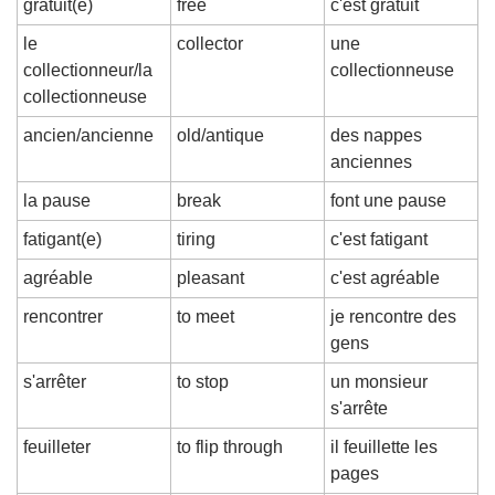
gratuit(e)
free
c'est gratuit
le 
collector
une 
collectionneur/la 
collectionneuse
collectionneuse
ancien/ancienne
old/antique
des nappes 
anciennes
la pause
break
font une pause
fatigant(e)
tiring
c'est fatigant
agréable
pleasant
c'est agréable
rencontrer
to meet
je rencontre des 
gens
s'arrêter
to stop
un monsieur 
s'arrête
feuilleter
to flip through
il feuillette les 
pages