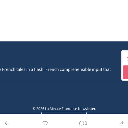
le French tales in a flash. French comprehensible input that 
© 2026 La Minute Francaise Newsletter.
Powered by beehiiv
0