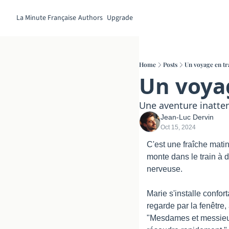
La Minute Française
Authors
Upgrade
Home
Posts
Un voyage en tr
Un voyag
Une aventure inatten
Jean-Luc Dervin
Oct 15, 2024
C'est une fraîche mati
monte dans le train à d
nerveuse.
Marie s'installe confor
regarde par la fenêtre,
"Mesdames et messieurs